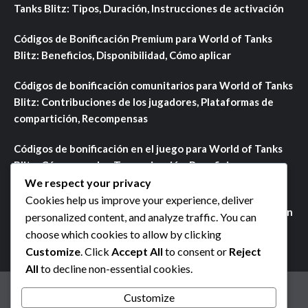
Tanks Blitz: Tipos, Duración, Instrucciones de activación
Códigos de Bonificación Premium para World of Tanks
Blitz: Beneficios, Disponibilidad, Cómo aplicar
Códigos de bonificación comunitarios para World of Tanks
Blitz: Contribuciones de los jugadores, Plataformas de
compartición, Recompensas
Códigos de bonificación en el juego para World of Tanks
Blitz: Cómo acceder, Temporización, Beneficios
We respect your privacy
Premios de Misiones de Eventos Actuales en World of
Cookies help us improve your experience, deliver
Tanks Blitz: Eventos en curso, Recompensas, Participación
personalized content, and analyze traffic. You can
choose which cookies to allow by clicking
Customize
. Click
Accept All
to consent or
Reject
All
to decline non-essential cookies.
Tu privacidad
Cookies y seguimiento
Quiénes somos
Customize
Términos y condiciones
Contacto