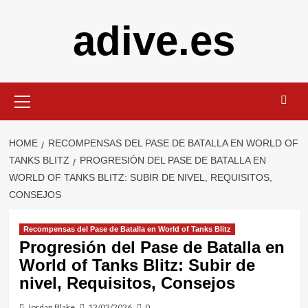
Skip
adive.es
to
content
Primary
Menu
HOME
RECOMPENSAS DEL PASE DE BATALLA EN WORLD OF
TANKS BLITZ
PROGRESIÓN DEL PASE DE BATALLA EN
WORLD OF TANKS BLITZ: SUBIR DE NIVEL, REQUISITOS,
CONSEJOS
Recompensas del Pase de Batalla en World of Tanks Blitz
Progresión del Pase de Batalla en
World of Tanks Blitz: Subir de
nivel, Requisitos, Consejos
Jordan Blake
12/02/2026
0