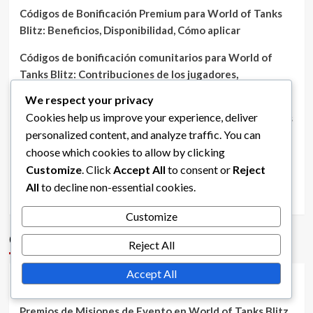
Códigos de Bonificación Premium para World of Tanks
Blitz: Beneficios, Disponibilidad, Cómo aplicar
Códigos de bonificación comunitarios para World of
Tanks Blitz: Contribuciones de los jugadores,
Plataformas de compartición, Recompensas
We respect your privacy
Cookies help us improve your experience, deliver
Códigos de bonificación en el juego para World of Tanks
personalized content, and analyze traffic. You can
Blitz: Cómo acceder, Temporización, Beneficios
choose which cookies to allow by clicking
Premios de Misiones de Eventos Actuales en World of
Customize
. Click
Accept All
to consent or
Reject
Tanks Blitz: Eventos en curso, Recompensas,
All
to decline non-essential cookies.
Participación
Customize
Categorías
Reject All
Accept All
Códigos de bonificación para World of Tanks Blitz
Premios de Misiones de Evento en World of Tanks Blitz