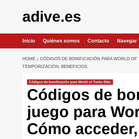
Skip
to
adive.es
content
Inicio
Quiénes somos
Contacto
Navegar
HOME
CÓDIGOS DE BONIFICACIÓN PARA WORLD OF 
TEMPORIZACIÓN, BENEFICIOS
Códigos de bonificación para World of Tanks Blitz
Códigos de bon
juego para Worl
Cómo acceder,