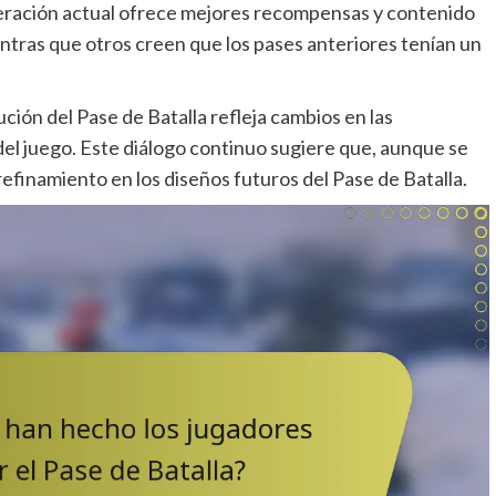
teración actual ofrece mejores recompensas y contenido
entras que otros creen que los pases anteriores tenían un
ión del Pase de Batalla refleja cambios en las
 del juego. Este diálogo continuo sugiere que, aunque se
efinamiento en los diseños futuros del Pase de Batalla.