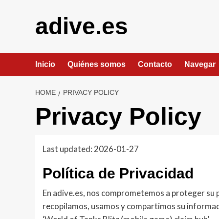
Skip
to
adive.es
content
Inicio
Quiénes somos
Contacto
Navegar
HOME
PRIVACY POLICY
Privacy Policy
Last updated: 2026-01-27
Política de Privacidad
En adive.es, nos comprometemos a proteger su pr
recopilamos, usamos y compartimos su informació