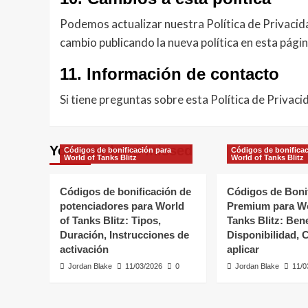
Podemos actualizar nuestra Política de Privacid
cambio publicando la nueva política en esta págin
11. Información de contacto
Si tiene preguntas sobre esta Política de Privac
You may have missed
Códigos de bonificación para
Códigos de bonificac
World of Tanks Blitz
World of Tanks Blitz
Códigos de bonificación de
Códigos de Boni
potenciadores para World
Premium para Wo
of Tanks Blitz: Tipos,
Tanks Blitz: Bene
Duración, Instrucciones de
Disponibilidad,
activación
aplicar
Jordan Blake
11/03/2026
0
Jordan Blake
11/0