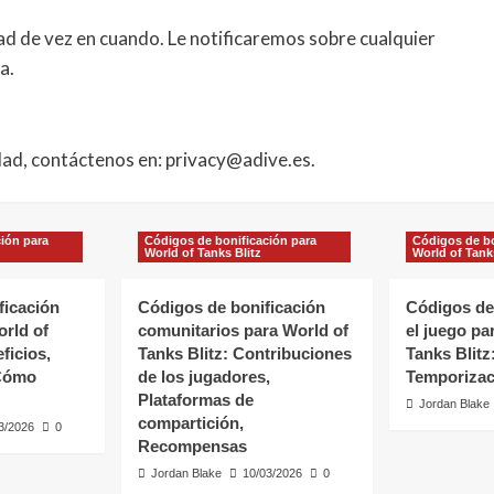
ad de vez en cuando. Le notificaremos sobre cualquier
a.
idad, contáctenos en:
privacy@adive.es
.
ión para
Códigos de bonificación para
Códigos de bo
World of Tanks Blitz
World of Tank
ficación
Códigos de bonificación
Códigos de
rld of
comunitarios para World of
el juego pa
ficios,
Tanks Blitz: Contribuciones
Tanks Blit
 Cómo
de los jugadores,
Temporizac
Plataformas de
Jordan Blake
compartición,
3/2026
0
Recompensas
Jordan Blake
10/03/2026
0