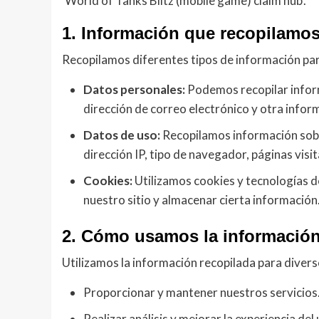
‘World of Tanks Blitz (mobile game) claim hub’.
1. Información que recopilamo
Recopilamos diferentes tipos de información par
Datos personales:
Podemos recopilar inform
dirección de correo electrónico y otra infor
Datos de uso:
Recopilamos información sobre
dirección IP, tipo de navegador, páginas visit
Cookies:
Utilizamos cookies y tecnologías de
nuestro sitio y almacenar cierta información
2. Cómo usamos la informació
Utilizamos la información recopilada para diverso
Proporcionar y mantener nuestros servicios
Realizar análisis y mejorar la experiencia del 