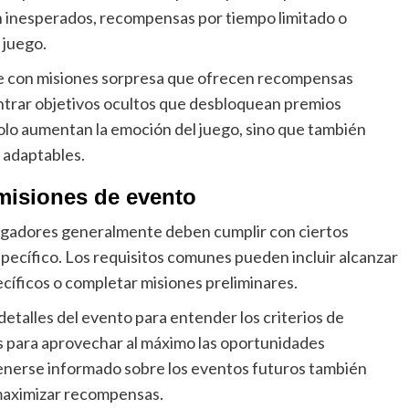
n inesperados, recompensas por tiempo limitado o
 juego.
se con misiones sorpresa que ofrecen recompensas
ntrar objetivos ocultos que desbloquean premios
olo aumentan la emoción del juego, sino que también
 adaptables.
s misiones de evento
 jugadores generalmente deben cumplir con ciertos
specífico. Los requisitos comunes pueden incluir alcanzar
ecíficos o completar misiones preliminares.
etalles del evento para entender los criterios de
s para aprovechar al máximo las oportunidades
tenerse informado sobre los eventos futuros también
maximizar recompensas.