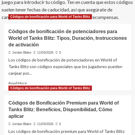
juego para introducir tu código. Ten en cuenta que estos códigos
suelen tener fechas de caducidad, así que asegúrate de
canjearlos rápidamente para maximizar tus recompensas.
Códigos de bonificación para World of Tanks Blitz
Códigos de bonificación de potenciadores para
World of Tanks Blitz: Tipos, Duración, Instrucciones
de activación
Jordan Blake
11/03/2026
0
Los códigos de bonificación de potenciadores en World of
Tanks Blitz son códigos especiales que los jugadores pueden
canjear por...
Read
Read More
more
Códigos de bonificación para World of Tanks Blitz
about
Códigos
Códigos de Bonificación Premium para World of
de
Tanks Blitz: Beneficios, Disponibilidad, Cómo
bonificación
aplicar
de
potenciadores
Jordan Blake
11/03/2026
0
para
Los códigos de bonificación premium para World of Tanks Blitz
World