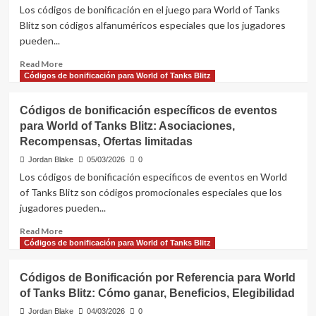
World
Los códigos de bonificación en el juego para World of Tanks
of
Blitz son códigos alfanuméricos especiales que los jugadores
Tanks
pueden...
Blitz:
Contribuciones
Read
Read More
de
more
Códigos de bonificación para World of Tanks Blitz
los
about
jugadores,
Códigos
Plataformas
Códigos de bonificación específicos de eventos
de
de
para World of Tanks Blitz: Asociaciones,
bonificación
compartición,
Recompensas, Ofertas limitadas
en
Recompensas
el
Jordan Blake
05/03/2026
0
juego
Los códigos de bonificación específicos de eventos en World
para
of Tanks Blitz son códigos promocionales especiales que los
World
jugadores pueden...
of
Tanks
Read
Read More
Blitz:
more
Códigos de bonificación para World of Tanks Blitz
Cómo
about
acceder,
Códigos
Temporización,
Códigos de Bonificación por Referencia para World
de
Beneficios
of Tanks Blitz: Cómo ganar, Beneficios, Elegibilidad
bonificación
específicos
Jordan Blake
04/03/2026
0