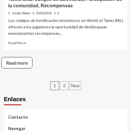
bonificación
la comunidad, Recompensas
de
oro
Jordan Blake
25/02/2026
0
para
Los códigos de bonificación misteriosos en World of Tanks Blitz
World
ofrecen a los jugadores la oportunidad de desbloquear
of
emocionantes recompensas...
Tanks
Blitz:
Read
Read More
Fechas
more
de
about
caducidad,
Códigos
límites
Read more
de
de
Bonificación
uso,
Misteriosos
proceso
para
Posts
de
1
2
Next
World
canje
of
pagination
Tanks
Enlaces
Blitz:
Juegos
de
Contacto
adivinanza,
Participación
Navegar
de