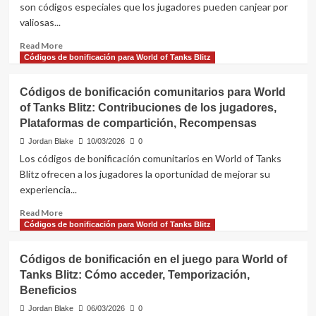
son códigos especiales que los jugadores pueden canjear por
of
valiosas...
Tanks
Blitz:
Read
Read More
Tipos,
more
Códigos de bonificación para World of Tanks Blitz
Duración,
about
Instrucciones
Códigos
de
Códigos de bonificación comunitarios para World
de
activación
of Tanks Blitz: Contribuciones de los jugadores,
Bonificación
Plataformas de compartición, Recompensas
Premium
para
Jordan Blake
10/03/2026
0
World
Los códigos de bonificación comunitarios en World of Tanks
of
Blitz ofrecen a los jugadores la oportunidad de mejorar su
Tanks
experiencia...
Blitz:
Beneficios,
Read
Read More
Disponibilidad,
more
Códigos de bonificación para World of Tanks Blitz
Cómo
about
aplicar
Códigos
Códigos de bonificación en el juego para World of
de
Tanks Blitz: Cómo acceder, Temporización,
bonificación
Beneficios
comunitarios
para
Jordan Blake
06/03/2026
0