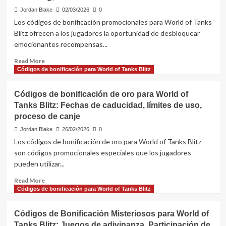
Feedback
Jordan Blake
02/03/2026
0
para
Los códigos de bonificación promocionales para World of Tanks
World
Blitz ofrecen a los jugadores la oportunidad de desbloquear
of
emocionantes recompensas...
Tanks
Blitz:
Read
Read More
Encuestas
more
Códigos de bonificación para World of Tanks Blitz
a
about
jugadores,
Códigos
Recompensas,
Códigos de bonificación de oro para World of
de
Participación
Tanks Blitz: Fechas de caducidad, límites de uso,
Bonificación
proceso de canje
Promocionales
para
Jordan Blake
26/02/2026
0
World
Los códigos de bonificación de oro para World of Tanks Blitz
of
son códigos promocionales especiales que los jugadores
Tanks
pueden utilizar...
Blitz:
Asociaciones,
Read
Read More
Campañas
more
Códigos de bonificación para World of Tanks Blitz
de
about
Marketing,
Códigos
Uso
Códigos de Bonificación Misteriosos para World of
de
Tanks Blitz: Juegos de adivinanza, Participación de