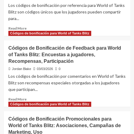
de
Los códigos de bonificación por referencia para World of Tanks
eventos
Blitz son códigos únicos que los jugadores pueden compartir
para
para...
World
of
Read
Read More
Tanks
more
Códigos de bonificación para World of Tanks Blitz
Blitz:
about
Asociaciones,
Códigos
Códigos de Bonificación de Feedback para World
Recompensas,
de
Ofertas
of Tanks Blitz: Encuestas a jugadores,
Bonificación
limitadas
Recompensas, Participación
por
Referencia
Jordan Blake
03/03/2026
0
para
Los códigos de bonificación por comentarios en World of Tanks
World
Blitz son recompensas especiales otorgadas a los jugadores
of
que participan...
Tanks
Blitz:
Read
Read More
Cómo
more
Códigos de bonificación para World of Tanks Blitz
ganar,
about
Beneficios,
Códigos
Elegibilidad
Códigos de Bonificación Promocionales para
de
World of Tanks Blitz: Asociaciones, Campañas de
Bonificación
Marketing, Uso
de