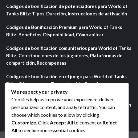
Códigos de bonificación de potenciadores para World of
Tanks Blitz: Tipos, Duración, Instrucciones de activación
Códigos de Bonificación Premium para World of Tanks
Blitz: Beneficios, Disponibilidad, Cómo aplicar
Códigos de bonificación comunitarios para World of Tanks
Blitz: Contribuciones de los jugadores, Plataformas de
compartición, Recompensas
Códigos de bonificación en el juego para World of Tanks
Blitz: Cómo acceder, Temporización, Beneficios
We respect your privacy
Premios de Misiones de Eventos Actuales en World of
Cookies help us improve your experience, deliver
Tanks Blitz: Eventos en curso, Recompensas, Participación
personalized content, and analyze traffic. You can
choose which cookies to allow by clicking
Customize
. Click
Accept All
to consent or
Reject
All
to decline non-essential cookies.