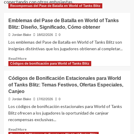
conectando con otros entusiastas.
Recompensas del Pase de Batalla en World of Tanks Blitz
Emblemas del Pase de Batalla en World of Tanks
Blitz: Diseño, Significado, Cómo obtener
Jordan Blake
18/02/2026
0
Los emblemas del Pase de Batalla en World of Tanks Blitz son
insignias distintivas que los jugadores obtienen al completar...
Read
Read More
more
Códigos de bonificación para World of Tanks Blitz
about
Emblemas
Códigos de Bonificación Estacionales para World
del
of Tanks Blitz: Temas Festivos, Ofertas Especiales,
Pase
Canjeo
de
Batalla
Jordan Blake
17/02/2026
0
en
Los códigos de bonificación estacionales para World of Tanks
World
Blitz ofrecen a los jugadores la oportunidad de canjear
of
recompensas exclusivas...
Tanks
Blitz:
Read
Read More
Diseño,