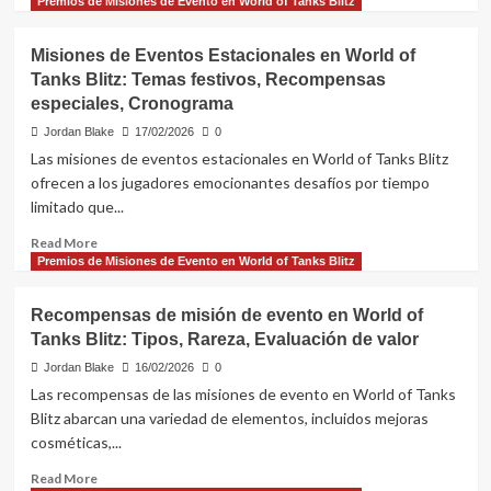
more
Premios de Misiones de Evento en World of Tanks Blitz
Significado,
about
Cómo
Códigos
obtener
Misiones de Eventos Estacionales en World of
de
Tanks Blitz: Temas festivos, Recompensas
Bonificación
especiales, Cronograma
Estacionales
para
Jordan Blake
17/02/2026
0
World
Las misiones de eventos estacionales en World of Tanks Blitz
of
ofrecen a los jugadores emocionantes desafíos por tiempo
Tanks
limitado que...
Blitz:
Temas
Read
Read More
Festivos,
more
Premios de Misiones de Evento en World of Tanks Blitz
Ofertas
about
Especiales,
Misiones
Canjeo
Recompensas de misión de evento en World of
de
Tanks Blitz: Tipos, Rareza, Evaluación de valor
Eventos
Estacionales
Jordan Blake
16/02/2026
0
en
Las recompensas de las misiones de evento en World of Tanks
World
Blitz abarcan una variedad de elementos, incluidos mejoras
of
cosméticas,...
Tanks
Blitz:
Read
Read More
Temas