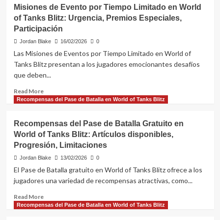
Skins
Misiones de Evento por Tiempo Limitado en World
Rareza,
del
Adquisición
of Tanks Blitz: Urgencia, Premios Especiales,
Pase
Participación
de
Batalla
Jordan Blake
16/02/2026
0
en
Las Misiones de Eventos por Tiempo Limitado en World of
World
Tanks Blitz presentan a los jugadores emocionantes desafíos
of
que deben...
Tanks
Blitz:
Read
Read More
Opciones
more
Recompensas del Pase de Batalla en World of Tanks Blitz
de
about
personalización,
Misiones
Rareza,
Recompensas del Pase de Batalla Gratuito en
de
Desbloqueo
World of Tanks Blitz: Artículos disponibles,
Evento
Progresión, Limitaciones
por
Tiempo
Jordan Blake
13/02/2026
0
Limitado
El Pase de Batalla gratuito en World of Tanks Blitz ofrece a los
en
jugadores una variedad de recompensas atractivas, como...
World
of
Read
Read More
Tanks
more
Recompensas del Pase de Batalla en World of Tanks Blitz
Blitz:
about