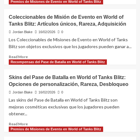
more
Premios de Misiones de Evento en World of Tanks Blitz
festivos,
about
Recompensas
Recompensas
Coleccionables de Misión de Evento en World of
especiales,
de
Cronograma
Tanks Blitz: Artículos únicos, Rareza, Adquisición
misión
de
Jordan Blake
16/02/2026
0
evento
Los Coleccionables de Misiones de Evento en World of Tanks
en
Blitz son objetos exclusivos que los jugadores pueden ganar a...
World
of
Read
Read More
Tanks
more
Recompensas del Pase de Batalla en World of Tanks Blitz
Blitz:
about
Tipos,
Coleccionables
Skins del Pase de Batalla en World of Tanks Blitz:
Rareza,
de
Opciones de personalización, Rareza, Desbloqueo
Evaluación
Misión
de
de
Jordan Blake
16/02/2026
0
valor
Evento
Las skins del Pase de Batalla en World of Tanks Blitz son
en
mejoras cosméticas exclusivas que los jugadores pueden
World
obtener...
of
Tanks
Read
Read More
Blitz:
more
Premios de Misiones de Evento en World of Tanks Blitz
Artículos
about
únicos,