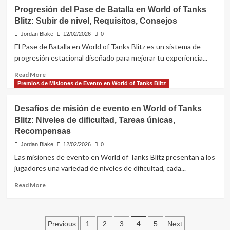
Urgencia,
Recompensas
Progresión del Pase de Batalla en World of Tanks
Premios
del
Especiales,
Blitz: Subir de nivel, Requisitos, Consejos
Pase
Participación
de
Jordan Blake
12/02/2026
0
Batalla
El Pase de Batalla en World of Tanks Blitz es un sistema de
Gratuito
progresión estacional diseñado para mejorar tu experiencia...
en
World
Read
Read More
of
more
Premios de Misiones de Evento en World of Tanks Blitz
Tanks
about
Blitz:
Progresión
Desafíos de misión de evento en World of Tanks
Artículos
del
Blitz: Niveles de dificultad, Tareas únicas,
disponibles,
Pase
Progresión,
Recompensas
de
Limitaciones
Batalla
Jordan Blake
12/02/2026
0
en
Las misiones de evento en World of Tanks Blitz presentan a los
World
jugadores una variedad de niveles de dificultad, cada...
of
Tanks
Read
Read More
Blitz:
more
Subir
about
de
Desafíos
Posts
nivel,
de
4
Previous
1
2
3
5
Next
Requisitos,