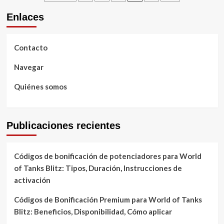
misión
pagination
Consejos
de
Enlaces
evento
en
World
Contacto
of
Tanks
Navegar
Blitz:
Niveles
Quiénes somos
de
dificultad,
Tareas
únicas,
Publicaciones recientes
Recompensas
Códigos de bonificación de potenciadores para World
of Tanks Blitz: Tipos, Duración, Instrucciones de
activación
Códigos de Bonificación Premium para World of Tanks
Blitz: Beneficios, Disponibilidad, Cómo aplicar