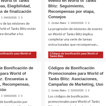
 World of Tanks
evento en World of Tanks
eas, Elegibilidad,
Blitz: Seguimiento,
s de finalización
Recompensas por etapa,
Consejos
04/03/2026
0
os de las misiones de
Jordan Blake
04/03/2026
0
rld of Tanks Blitz están
La progresión de misiones de evento
ra desafiar a los
en World of Tanks Blitz implica
.
completar una serie de tareas
estructuradas que recompensan...
ad
re
Read
Read More
nificación para World of
Códigos de bonificación para World of
out
more
Tanks Blitz
uisitos
about
Progresión
e Bonificación de
Códigos de Bonificación
ión
de
para World of
Promocionales para World of
la
ento
tz: Encuestas a
Tanks Blitz: Asociaciones,
misión
del
s, Recompensas,
Campañas de Marketing, Uso
rld
evento
ción
Jordan Blake
02/03/2026
0
en
nks
Los códigos de bonificación
03/03/2026
0
World
tz:
of
promocionales para World of Tanks
de bonificación por
eas,
Tanks