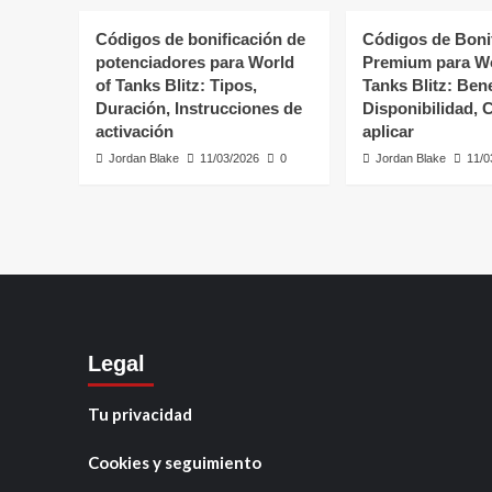
of
Tanks
Códigos de bonificación de
Códigos de Boni
Blitz:
potenciadores para World
Premium para Wo
Juegos
of Tanks Blitz: Tipos,
Tanks Blitz: Bene
de
Duración, Instrucciones de
Disponibilidad,
adivinanza,
activación
aplicar
Participación
Jordan Blake
de
11/03/2026
0
Jordan Blake
11/0
la
comunidad,
Recompensas
Legal
Tu privacidad
Cookies y seguimiento