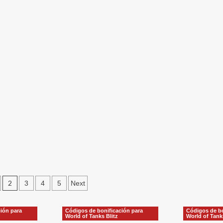
sobre
digos
el
Pase
ificación
de
Batalla
o
en
a
World
rld
of
Tanks
nks
Blitz:
tz:
Reseñas
chas
de
jugadores,
ucidad,
Sugerencias,
ites
Mejoras
,
oceso
je
2
3
4
5
Next
tion
ión para
Códigos de bonificación para
Códigos de bo
World of Tanks Blitz
World of Tank