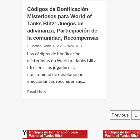
del
Có
Códigos de Bonificación
Pase
de
Misteriosos para World of
de
bon
Batalla
Tanks Blitz: Juegos de
de
en
or
adivinanza, Participación de
World
par
la comunidad, Recompensas
of
Wo
Tanks
Jordan Blake
25/02/2026
0
of
Blitz:
Ta
Los códigos de bonificación
Fechas
Bli
misteriosos en World of Tanks Blitz
de
Fe
ofrecen a los jugadores la
inicio
de
oportunidad de desbloquear
y
cad
emocionantes recompensas...
finalización,
lím
Renovación,
de
Read
Read More
Horarios
uso
more
pr
about
de
Códigos
can
Posts
de
Previous
1
Bonificación
pagina
Misteriosos
You may have missed
para
Códigos de bonificación para
Códigos de bonificac
World of Tanks Blitz
World of Tanks Blitz
World