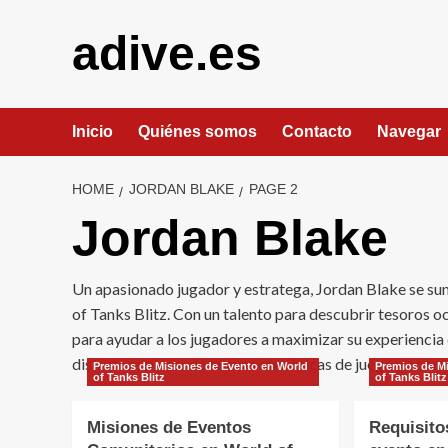
Skip
to
adive.es
content
Inicio
Quiénes somos
Contacto
Navegar
HOME
JORDAN BLAKE
PAGE 2
Jordan Blake
Un apasionado jugador y estratega, Jordan Blake se su
of Tanks Blitz. Con un talento para descubrir tesoros o
para ayudar a los jugadores a maximizar su experiencia d
disfruta explorando nuevas mecánicas de juego y conec
Premios de Misiones de Evento en World
Premios de M
of Tanks Blitz
of Tanks Blitz
Misiones de Eventos
Requisito