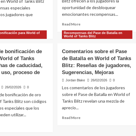
Blitz ofrecen a los jugadores la
en World of Tanks Blitz
gibilidad,
Blitz:
oportunidad de desbloquear
nsas especiales
rategias
Seguimiento,
emocionantes recompensas...
los jugadores que
Recompensas
alización
por
Read
Read More
etapa,
more
ad
nificación para World of
Recompensas del Pase de Batalla en
Consejos
about
re
World of Tanks Blitz
Códigos
out
de
digos
e bonificación de
Comentarios sobre el Pase
Bonificación
World of Tanks
de Batalla en World of Tanks
Promocionales
ificación
para
chas de caducidad,
Blitz: Reseñas de jugadores,
World
edback
e uso, proceso de
Sugerencias, Mejoras
of
a
Jordan Blake
26/02/2026
0
Tanks
rld
Blitz:
Los comentarios de los jugadores
26/02/2026
0
Asociaciones,
nks
sobre el Pase de Batalla en World of
de bonificación de oro
Campañas
tz:
Tanks Blitz revelan una mezcla de
f Tanks Blitz son códigos
de
cuestas
aprecio...
s especiales que los
Marketing,
den utilizar...
Uso
adores,
Read
Read More
compensas,
more
ad
ticipación
about
re
Comentarios
out