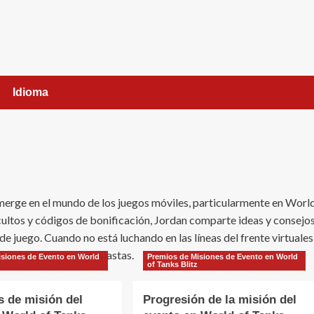
Idioma
merge en el mundo de los juegos móviles, particularmente en Worl
cultos y códigos de bonificación, Jordan comparte ideas y consejo
e juego. Cuando no está luchando en las líneas del frente virtuales
tando con otros entusiastas.
isiones de Evento en World
Premios de Misiones de Evento en World
of Tanks Blitz
s de misión del
Progresión de la misión del