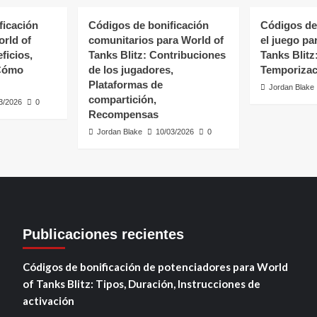
ficación
Códigos de bonificación
Códigos de
rld of
comunitarios para World of
el juego pa
ficios,
Tanks Blitz: Contribuciones
Tanks Blit
 Cómo
de los jugadores,
Temporizac
Plataformas de
Jordan Blake
compartición,
3/2026
0
Recompensas
Jordan Blake
10/03/2026
0
Publicaciones recientes
Códigos de bonificación de potenciadores para World
of Tanks Blitz: Tipos, Duración, Instrucciones de
activación