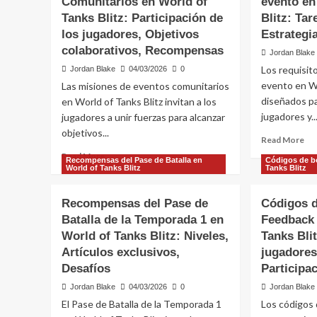
Comunitarios en World of
evento en
Tanks Blitz: Participación de
Blitz: Tar
los jugadores, Objetivos
Estrategia
colaborativos, Recompensas
Jordan Blake
Los requisit
Jordan Blake
04/03/2026
0
evento en Wo
Las misiones de eventos comunitarios
diseñados pa
en World of Tanks Blitz invitan a los
jugadores y..
jugadores a unir fuerzas para alcanzar
objetivos...
Re
Read More
mo
Read
Read More
Recompensas del Pase de Batalla en
Códigos de bo
ab
more
World of Tanks Blitz
Tanks Blitz
Req
about
de
Misiones
Recompensas del Pase de
Códigos d
mis
de
Batalla de la Temporada 1 en
Feedback 
del
Eventos
ev
World of Tanks Blitz: Niveles,
Comunitarios
Tanks Bli
en
en
Artículos exclusivos,
jugadore
Wo
World
Desafíos
Participa
of
of
Ta
Jordan Blake
04/03/2026
0
Jordan Blake
Tanks
Bli
Blitz:
El Pase de Batalla de la Temporada 1
Los códigos 
Tar
Participación