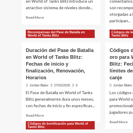
en World of Tanks Blitz introduce un
comentarios 
Ele
de
atractivo sistema de niveles donde...
son recompe
Est
los
otorgadas a 
de
jugadores,
Read
Read More
participan...
fin
Objetivos
more
colaborativos,
about
Re
Read More
Recompensas del Pase de Batalla en
Códigos de bo
Recompensas
Recompensas
mo
World of Tanks Blitz
Tanks Blitz
del
ab
Pase
Có
Duración del Pase de Batalla
Códigos d
de
de
Batalla
en World of Tanks Blitz:
oro para 
Bon
de
Fechas de inicio y
Blitz: Fe
de
la
Fe
finalización, Renovación,
límites d
Temporada
par
Horarios
canje
1
Wo
en
Jordan Blake
27/02/2026
0
Jordan Blake
of
World
Ta
El Pase de Batalla en World of Tanks
Los códigos 
of
Bli
Blitz generalmente dura unos meses,
para World o
Tanks
En
con fechas de inicio y fin específicas...
promocionale
Blitz:
a
jugadores pue
Niveles,
jug
Read
Read More
Artículos
Re
more
Re
Read More
exclusivos,
Códigos de bonificación para World of
Par
about
mo
Tanks Blitz
Desafíos
Duración
ab